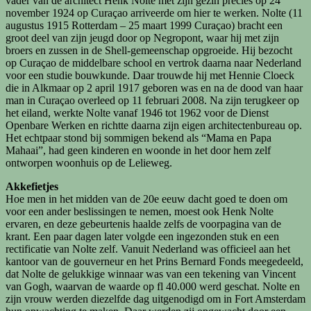
vader van de architect Henk Nolte met zijn gezin precies op 24
november 1924 op Curaçao arriveerde om hier te werken. Nolte (11
augustus 1915 Rotterdam – 25 maart 1999 Curaçao) bracht een
groot deel van zijn jeugd door op Negropont, waar hij met zijn
broers en zussen in de Shell-gemeenschap opgroeide. Hij bezocht
op Curaçao de middelbare school en vertrok daarna naar Nederland
voor een studie bouwkunde. Daar trouwde hij met Hennie Cloeck
die in Alkmaar op 2 april 1917 geboren was en na de dood van haar
man in Curaçao overleed op 11 februari 2008. Na zijn terugkeer op
het eiland, werkte Nolte vanaf 1946 tot 1962 voor de Dienst
Openbare Werken en richtte daarna zijn eigen architectenbureau op.
Het echtpaar stond bij sommigen bekend als “Mama en Papa
Mahaai”, had geen kinderen en woonde in het door hem zelf
ontworpen woonhuis op de Lelieweg.
Akkefietjes
Hoe men in het midden van de 20e eeuw dacht goed te doen om
voor een ander beslissingen te nemen, moest ook Henk Nolte
ervaren, en deze gebeurtenis haalde zelfs de voorpagina van de
krant. Een paar dagen later volgde een ingezonden stuk en een
rectificatie van Nolte zelf. Vanuit Nederland was officieel aan het
kantoor van de gouverneur en het Prins Bernard Fonds meegedeeld,
dat Nolte de gelukkige winnaar was van een tekening van Vincent
van Gogh, waarvan de waarde op fl 40.000 werd geschat. Nolte en
zijn vrouw werden diezelfde dag uitgenodigd om in Fort Amsterdam