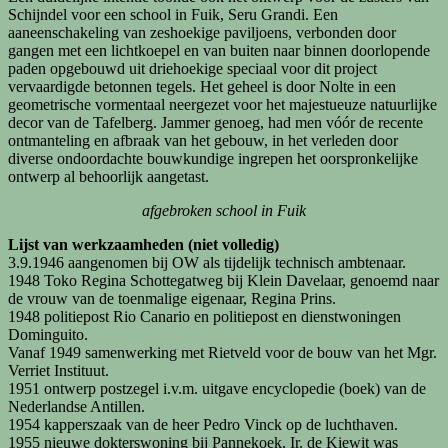
Schijndel voor een school in Fuik, Seru Grandi. Een
aaneenschakeling van zeshoekige paviljoens, verbonden door
gangen met een lichtkoepel en van buiten naar binnen doorlopende
paden opgebouwd uit driehoekige speciaal voor dit project
vervaardigde betonnen tegels. Het geheel is door Nolte in een
geometrische vormentaal neergezet voor het majestueuze natuurlijke
decor van de Tafelberg. Jammer genoeg, had men vóór de recente
ontmanteling en afbraak van het gebouw, in het verleden door
diverse ondoordachte bouwkundige ingrepen het oorspronkelijke
ontwerp al behoorlijk aangetast.
afgebroken school in Fuik
Lijst van werkzaamheden (niet volledig)
3.9.1946 aangenomen bij OW als tijdelijk technisch ambtenaar.
1948 Toko Regina Schottegatweg bij Klein Davelaar, genoemd naar
de vrouw van de toenmalige eigenaar, Regina Prins.
1948 politiepost Rio Canario en politiepost en dienstwoningen
Dominguito.
Vanaf 1949 samenwerking met Rietveld voor de bouw van het Mgr.
Verriet Instituut.
1951 ontwerp postzegel i.v.m. uitgave encyclopedie (boek) van de
Nederlandse Antillen.
1954 kapperszaak van de heer Pedro Vinck op de luchthaven.
1955 nieuwe dokterswoning bij Pannekoek, Ir. de Kiewit was