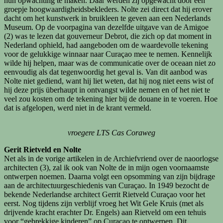
hun opwachting te maken. Daar werden zij opgewacht door een
groepje hoogwaardigheidsbekleders. Nolte zei direct dat hij erover
dacht om het kunstwerk in bruikleen te geven aan een Nederlands
Museum. Op de voorpagina van dezelfde uitgave van de Amigoe
(2) was te lezen dat gouverneur Debrot, die zich op dat moment in
Nederland ophield, had aangeboden om de waardevolle tekening
voor de gelukkige winnaar naar Curaçao mee te nemen. Kennelijk
wilde hij helpen, maar was de communicatie over de oceaan niet zo
eenvoudig als dat tegenwoordig het geval is. Van dit aanbod was
Nolte niet gediend, want hij liet weten, dat hij nog niet eens wist of
hij deze prijs überhaupt in ontvangst wilde nemen en of het niet te
veel zou kosten om de tekening hier bij de douane in te voeren. Hoe
dat is afgelopen, werd niet in de krant vermeld.
vroegere LTS Cas Coraweg
Gerit Rietveld en Nolte
Net als in de vorige artikelen in de Archiefvriend over de naoorlogse
architecten (3), zal ik ook van Nolte de in mijn ogen voornaamste
ontwerpen noemen. Daarna volgt een opsomming van zijn bijdrage
aan de architectuurgeschiedenis van Curaçao. In 1949 bezocht de
bekende Nederlandse architect Gerrit Rietveld Curaçao voor het
eerst. Nog tijdens zijn verblijf vroeg het Wit Gele Kruis (met als
drijvende kracht erachter Dr. Engels) aan Rietveld om een tehuis
voor “gebrekkige kinderen” op Curaçao te ontwerpen. Dit