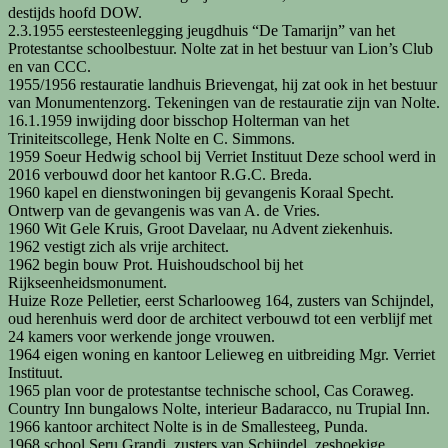
destijds hoofd DOW.
2.3.1955 eerstesteenlegging jeugdhuis “De Tamarijn” van het
Protestantse schoolbestuur. Nolte zat in het bestuur van Lion’s Club
en van CCC.
1955/1956 restauratie landhuis Brievengat, hij zat ook in het bestuur
van Monumentenzorg. Tekeningen van de restauratie zijn van Nolte.
16.1.1959 inwijding door bisschop Holterman van het
Triniteitscollege, Henk Nolte en C. Simmons.
1959 Soeur Hedwig school bij Verriet Instituut Deze school werd in
2016 verbouwd door het kantoor R.G.C. Breda.
1960 kapel en dienstwoningen bij gevangenis Koraal Specht.
Ontwerp van de gevangenis was van A. de Vries.
1960 Wit Gele Kruis, Groot Davelaar, nu Advent ziekenhuis.
1962 vestigt zich als vrije architect.
1962 begin bouw Prot. Huishoudschool bij het
Rijkseenheidsmonument.
Huize Roze Pelletier, eerst Scharlooweg 164, zusters van Schijndel,
oud herenhuis werd door de architect verbouwd tot een verblijf met
24 kamers voor werkende jonge vrouwen.
1964 eigen woning en kantoor Lelieweg en uitbreiding Mgr. Verriet
Instituut.
1965 plan voor de protestantse technische school, Cas Coraweg.
Country Inn bungalows Nolte, interieur Badaracco, nu Trupial Inn.
1966 kantoor architect Nolte is in de Smallesteeg, Punda.
1968 school Seru Grandi, zusters van Schijndel, zeshoekige