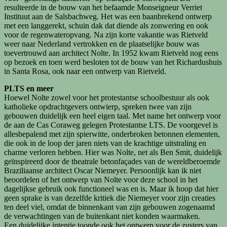
resulteerde in de bouw van het befaamde Monseigneur Verriet
Instituut aan de Salsbachweg. Het was een baanbrekend ontwerp
met een langgerekt, schuin dak dat diende als zonwering en ook
voor de regenwateropvang. Na zijn korte vakantie was Rietveld
weer naar Nederland vertrokken en de plaatselijke bouw was
toevertrouwd aan architect Nolte. In 1952 kwam Rietveld nog eens
op bezoek en toen werd besloten tot de bouw van het Richardushuis
in Santa Rosa, ook naar een ontwerp van Rietveld.
PLTS en meer
Hoewel Nolte zowel voor het protestantse schoolbestuur als ook
katholieke opdrachtgevers ontwierp, spreken twee van zijn
gebouwen duidelijk een heel eigen taal. Met name het ontwerp voor
de aan de Cas Coraweg gelegen Protestantse LTS. De voorgevel is
allesbepalend met zijn spierwitte, onderbroken betonnen elementen,
die ook in de loop der jaren niets van de krachtige uitstraling en
charme verloren hebben. Hier was Nolte, net als Ben Smit, duidelijk
geïnspireerd door de theatrale betonfaçades van de wereldberoemde
Braziliaanse architect Oscar Niemeyer. Persoonlijk kan ik niet
beoordelen of het ontwerp van Nolte voor deze school in het
dagelijkse gebruik ook functioneel was en is. Maar ik hoop dat hier
geen sprake is van dezelfde kritiek die Niemeyer voor zijn creaties
ten deel viel, omdat de binnenkant van zijn gebouwen zogenaamd
de verwachtingen van de buitenkant niet konden waarmaken.
Een duidelijke intentie toonde ook het ontwerp voor de zusters van