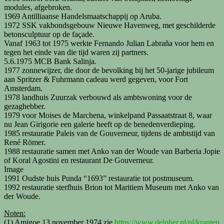
modules, afgebroken.
1969 Antilliaanse Handelsmaatschappij op Aruba.
1972 SSK vakbondsgebouw Nieuwe Havenweg, met geschilderde
betonsculptuur op de façade.
Vanaf 1963 tot 1975 werkte Fernando Julian Labraña voor hem en
tegen het einde van die tijd waren zij partners.
5.6.1975 MCB Bank Salinja.
1977 zonnewijzer, die door de bevolking bij het 50-jarige jubileum
aan Spritzer & Fuhrmann cadeau werd gegeven, voor Fort
Amsterdam.
1978 landhuis Zuurzak verbouwd als ambtswoning voor de
gezaghebber.
1979 voor Moises de Marchena, winkelpand Passaatstraat 8, waar
nu Jean Girigorie een galerie heeft op de benedenverdieping.
1985 restauratie Paleis van de Gouverneur, tijdens de ambtstijd van
René Römer.
1988 restauratie samen met Anko van der Woude van Barberia Jopie
of Koral Agostini en restaurant De Gouverneur.
Image
1991 Oudste huis Punda “1693” restauratie tot postmuseum.
1992 restauratie sterfhuis Brion tot Maritiem Museum met Anko van
der Woude.
Noten:
(1) Amigoe 13 november 1974 zie
https://www.delpher.nl/nl/kranten