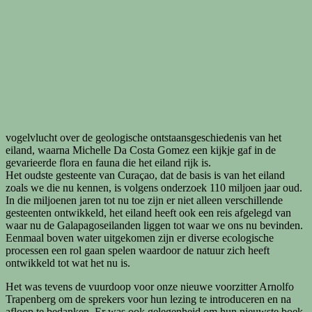
vogelvlucht over de geologische ontstaansgeschiedenis van het
eiland, waarna Michelle Da Costa Gomez een kijkje gaf in de
gevarieerde flora en fauna die het eiland rijk is.
Het oudste gesteente van Curaçao, dat de basis is van het eiland
zoals we die nu kennen, is volgens onderzoek 110 miljoen jaar oud.
In die miljoenen jaren tot nu toe zijn er niet alleen verschillende
gesteenten ontwikkeld, het eiland heeft ook een reis afgelegd van
waar nu de Galapagoseilanden liggen tot waar we ons nu bevinden.
Eenmaal boven water uitgekomen zijn er diverse ecologische
processen een rol gaan spelen waardoor de natuur zich heeft
ontwikkeld tot wat het nu is.
Het was tevens de vuurdoop voor onze nieuwe voorzitter Arnolfo
Trapenberg om de sprekers voor hun lezing te introduceren en na
afloop te bedanken. Er was ook gelegenheid om hun nieuwste boek