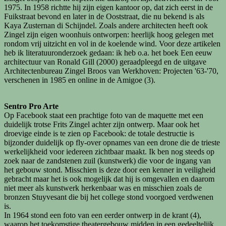
1975. In 1958 richtte hij zijn eigen kantoor op, dat zich eerst in de
Fuikstraat bevond en later in de Ooststraat, die nu bekend is als
Kaya Zusternan di Schijndel. Zoals andere architecten heeft ook
Zingel zijn eigen woonhuis ontworpen: heerlijk hoog gelegen met
rondom vrij uitzicht en vol in de koelende wind. Voor deze artikelen
heb ik literatuuronderzoek gedaan: ik heb o.a. het boek Een eeuw
architectuur van Ronald Gill (2000) geraadpleegd en de uitgave
Architectenbureau Zingel Broos van Werkhoven: Projecten '63-'70,
verschenen in 1985 en online in de Amigoe (3).
Sentro Pro Arte
Op Facebook staat een prachtige foto van de maquette met een
duidelijk trotse Frits Zingel achter zijn ontwerp. Maar ook het
droevige einde is te zien op Facebook: de totale destructie is
bijzonder duidelijk op fly-over opnames van een drone die de trieste
werkelijkheid voor iedereen zichtbaar maakt. Ik ben nog steeds op
zoek naar de zandstenen zuil (kunstwerk) die voor de ingang van
het gebouw stond. Misschien is deze door een kenner in veiligheid
gebracht maar het is ook mogelijk dat hij is omgevallen en daarom
niet meer als kunstwerk herkenbaar was en misschien zoals de
bronzen Stuyvesant die bij het college stond voorgoed verdwenen
is.
In 1964 stond een foto van een eerder ontwerp in de krant (4),
waarop het toekomstige theatergebouw midden in een gedeeltelijk