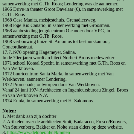
samenwerking met G.Th. Roos; Lendering was de aannemer.
1966 Drive-in theater Groot Davelaar (6), in samenwerking met
G.Th. Roos
1968 Casa Manita, meisjestehuis, Grenadiersweg.
1968 loge Rio Canario, in samenwerking met Groosman.
1968 aanbesteding jeugdcentrum Oleander door VPG, in
samenwerking met G.Th. Roos.
1968 verbouwing huize St. Antonius tot bestuurskantoor,
Concordiastraat.
17.7.1970 opening Hagemeyer, Salina.
In de 70er jaren wordt architect Norbert Broos medewerker
1971 school Koraal Specht, in samenwerking met G.Th. Roos en
Van Werkhoven.
1972 buurtcentrum Santa Maria, in samenwerking met Van
Werkhoven, aannemer Lendering.
1972 Promenade, ontworpen door Van Werkhoven.
Vanaf 24 juni 1974 Architecten en Ingenieursbureau Zingel, Broos
en van Werkhoven N.V.
1974 Ennia, in samenwerking met H. Salomons.
Noten:
1. Met dank aan zijn dochter
2. Artikelen over de architecten Smit, Badaracco, Fresco/Roovers,
Van Stuivenberg, Bakker en Nolte staan elders op deze website.
3.
https://www.delpher.nl/nl/kranten