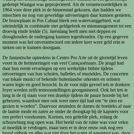
gedempt Waaigat was geprojecteerd. Als de verantwoordelijken in
1964 voor deze plek in de binnenstad gekozen, dan hadden we
misschien nu nog van geweldige uitvoeringen daar kunnen genieten.
De bouwplaats in Pos Cabaai bleek een watervanggebied, wat
uiteindelijk in combinatie met geldgebrek en mismanagement tot een
droevig einde leidde (5). Jarenlang heeft men met deppen en
drooghouden de ondergang kunnen tegenhouden. Op een gegeven
moment was het onverantwoord om iedere keer weer geld erin te
steken om te kunnen doorgaan.
De fantastische optredens in Centro Pro Arte uit de glorietijd leven
voort in de herinneringen van veel Curaçaoënaars. De jeugd had
daar hun eerste ervaringen op een werkelijke bühne tijdens
uitvoeringen van hun scholen, balletles of muziekles. De concerten
van lokale musici of bekende buitenlandse orkesten en solisten
waren legio en goed bezocht. In de voor mijn gevoel iets te donkere
foyer werden zelfs tentoonstellingen georganiseerd. Ook het iets te
lang in de rij staan voor een drankje tijdens de pauze hoorde bij het
gebeuren, waardoor men ook weer meer tijd had om “te zien en
gezien te worden”. Daarvoor struinden de dames de boetieks af naar
de laatste mode en zaten ze onder de droogkap bij de kapsters voor
een perfect voorkomen. Kortom, een geliefde plek, zolang de
schouwburg nog open was. Het beeld van de ruïne was voor velen
al moeilijk te verdragen, maar toen er in deze eeuw ook nog een
brand uitbrak en alles wat niet door het water al aangetast was, door