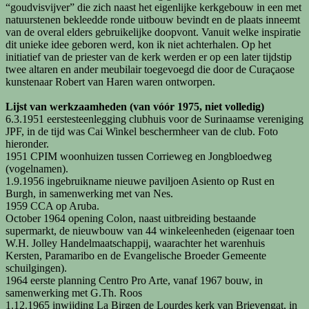
“goudvisvijver” die zich naast het eigenlijke kerkgebouw in een met
natuurstenen bekleedde ronde uitbouw bevindt en de plaats inneemt
van de overal elders gebruikelijke doopvont. Vanuit welke inspiratie
dit unieke idee geboren werd, kon ik niet achterhalen. Op het
initiatief van de priester van de kerk werden er op een later tijdstip
twee altaren en ander meubilair toegevoegd die door de Curaçaose
kunstenaar Robert van Haren waren ontworpen.
Lijst van werkzaamheden (van vóór 1975, niet volledig)
6.3.1951 eerstesteenlegging clubhuis voor de Surinaamse vereniging
JPF, in de tijd was Cai Winkel beschermheer van de club. Foto
hieronder.
1951 CPIM woonhuizen tussen Corrieweg en Jongbloedweg
(vogelnamen).
1.9.1956 ingebruikname nieuwe paviljoen Asiento op Rust en
Burgh, in samenwerking met van Nes.
1959 CCA op Aruba.
October 1964 opening Colon, naast uitbreiding bestaande
supermarkt, de nieuwbouw van 44 winkeleenheden (eigenaar toen
W.H. Jolley Handelmaatschappij, waarachter het warenhuis
Kersten, Paramaribo en de Evangelische Broeder Gemeente
schuilgingen).
1964 eerste planning Centro Pro Arte, vanaf 1967 bouw, in
samenwerking met G.Th. Roos
1.12.1965 inwijding La Birgen de Lourdes kerk van Brievengat, in