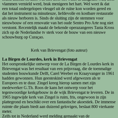
vlammen vernield werd, brak menigeen het hart. Wel weet ik dat
een totaal ondergelopen vleugel uit de ruïne kon worden gered en
dat het instrument na minutieuze, liefdevolle en kostbare restauratie
als nieuw herboren is. Sinds de sluiting zijn de stemmen voor
nieuwbouw of een renovatie van het oude Sentro Pro Arte nog niet
verstomt. Recentelijk maakt de bekende operazangeres Tania Kross
zich op de Nederlandse tv sterk voor de bouw van een nieuwe
schouwburg op Curaçao.
Kerk van Brievengat (foto auteur)
La Birgen de Lourdes, kerk in Brievengat
Het oorspronkelijke ontwerp voor de La Birgen de Lourdes kerk in
Brievengat was het resultaat van een prijsvraag, die de toenmalige
studenten bouwkunde Delft, Carel Weeber en Kraayvanger in 1961
hadden gewonnen. Hun geesteskind werd afgewezen als te
Europees en te duur. Zingel kreeg hierop samen met zijn
medewerker G.Th. Roos de kans het ontwerp voor het
tegenwoordige kerkgebouw in de wijk Brievengat te leveren. De in
1965 ingewijde kerk van Zingel is ruim, fris, ongewoon in zijn
plattegrond en beschikt over een fantastische akoestiek. De immense
ruimte die plaats biedt aan duizend gelovigen, beslaat 800 vierkante
meter.
Zelfs tot in Nederland werd melding gemaakt van de