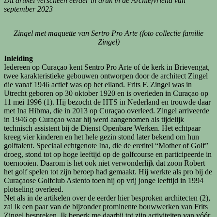
Dit artikel verscheen eerder in druk in de Archiefvriend van
september 2023
Zingel met maquette van Sertro Pro Arte (foto collectie familie
Zingel)
Inleiding
Iedereen op Curaçao kent Sentro Pro Arte of de kerk in Brievengat,
twee karakteristieke gebouwen ontworpen door de architect Zingel
die vanaf 1946 actief was op het eiland. Frits F. Zingel was in
Utrecht geboren op 30 oktober 1920 en is overleden in Curaçao op
11 mei 1996 (1). Hij bezocht de HTS in Nederland en trouwde daar
met Ina Hibma, die in 2013 op Curaçao overleed. Zingel arriveerde
in 1946 op Curaçao waar hij werd aangenomen als tijdelijk
technisch assistent bij de Dienst Openbare Werken. Het echtpaar
kreeg vier kinderen en het hele gezin stond later bekend om hun
golftalent. Speciaal echtgenote Ina, die de eretitel “Mother of Golf”
droeg, stond tot op hoge leeftijd op de golfcourse en participeerde in
toernooien. Daarom is het ook niet verwonderlijk dat zoon Robert
het golf spelen tot zijn beroep had gemaakt. Hij werkte als pro bij de
Curaçaose Golfclub Asiento toen hij op vrij jonge leeftijd in 1994
plotseling overleed.
Net als in de artikelen over de eerder hier besproken architecten (2),
zal ik een paar van de bijzonder prominente bouwwerken van Frits
Zingel bespreken. Ik beperk me daarbij tot zijn activiteiten van vóór